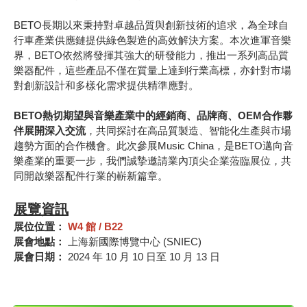
BETO
長期以來秉持對卓越品質與創新技術的追求，為全球自
行車產業供應鏈提供綠色製造的高效解決方案。本次進軍音樂
界，BETO依然將發揮其強大的研發能力，推出一系列高品質
樂器配件，這些產品不僅在質量上達到行業高標，亦針對市場
對創新設計和多樣化需求提供精準應對。
BETO
熱切期望與音樂產業中的經銷商、品牌商、OEM合作夥
伴展開深入交流
，共同探討在高品質製造、智能化生產與市場
趨勢方面的合作機會。此次參展Music China，是BETO邁向音
樂產業的重要一步，我們誠摯邀請業內頂尖企業蒞臨展位，共
同開啟樂器配件行業的嶄新篇章。
展覽資訊
展位位置：
W4
館
/ B22
展會地點：
上海新國際博覽中心
(SNIEC)
展會日期：
2024
年
10
月
10
日至
10
月
13
日